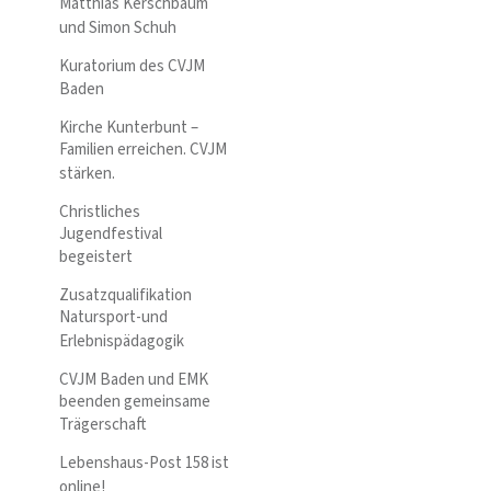
Matthias Kerschbaum
und Simon Schuh
Kuratorium des CVJM
Baden
Kirche Kunterbunt –
Familien erreichen. CVJM
stärken.
Christliches
Jugendfestival
begeistert
Zusatzqualifikation
Natursport-und
Erlebnispädagogik
CVJM Baden und EMK
beenden gemeinsame
Trägerschaft
Lebenshaus-Post 158 ist
online!