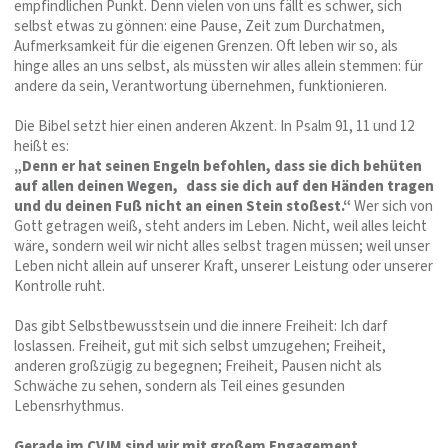
empfindlichen Punkt. Denn vielen von uns fällt es schwer, sich
selbst etwas zu gönnen: eine Pause, Zeit zum Durchatmen,
Aufmerksamkeit für die eigenen Grenzen. Oft leben wir so, als
hinge alles an uns selbst, als müssten wir alles allein stemmen: für
andere da sein, Verantwortung übernehmen, funktionieren.
Die Bibel setzt hier einen anderen Akzent. In Psalm 91, 11 und 12
heißt es:
„Denn er hat seinen Engeln befohlen, dass sie dich behüten
auf allen deinen Wegen, dass sie dich auf den Händen tragen
und du deinen Fuß nicht an einen Stein stoßest.“
Wer sich von
Gott getragen weiß, steht anders im Leben. Nicht, weil alles leicht
wäre, sondern weil wir nicht alles selbst tragen müssen; weil unser
Leben nicht allein auf unserer Kraft, unserer Leistung oder unserer
Kontrolle ruht.
Das gibt Selbstbewusstsein und die innere Freiheit: Ich darf
loslassen. Freiheit, gut mit sich selbst umzugehen; Freiheit,
anderen großzügig zu begegnen; Freiheit, Pausen nicht als
Schwäche zu sehen, sondern als Teil eines gesunden
Lebensrhythmus.
Gerade im CVJM sind wir mit großem Engagement