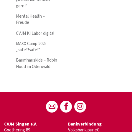
gern!“
Mental Health –
Freude
CVJM KI Labor digital
MAXX Camp 2025
„safe?!safe!“
Baumhauskids – Robin
Hood im Odenwald
CVJM Singen e.V.
Bankverbindung
Goethering 89
Volksbank pur eG