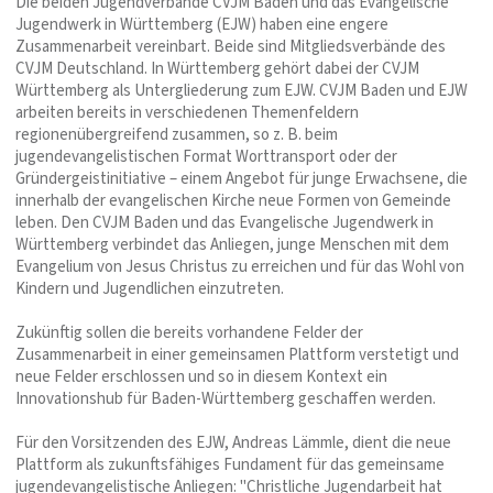
Die beiden Jugendverbände CVJM Baden und das Evangelische
Jugendwerk in Württemberg (EJW) haben eine engere
Zusammenarbeit vereinbart. Beide sind Mitgliedsverbände des
CVJM Deutschland. In Württemberg gehört dabei der CVJM
Württemberg als Untergliederung zum EJW. CVJM Baden und EJW
arbeiten bereits in verschiedenen Themenfeldern
regionenübergreifend zusammen, so z. B. beim
jugendevangelistischen Format Worttransport oder der
Gründergeistinitiative – einem Angebot für junge Erwachsene, die
innerhalb der evangelischen Kirche neue Formen von Gemeinde
leben. Den CVJM Baden und das Evangelische Jugendwerk in
Württemberg verbindet das Anliegen, junge Menschen mit dem
Evangelium von Jesus Christus zu erreichen und für das Wohl von
Kindern und Jugendlichen einzutreten.
Zukünftig sollen die bereits vorhandene Felder der
Zusammenarbeit in einer gemeinsamen Plattform verstetigt und
neue Felder erschlossen und so in diesem Kontext ein
Innovationshub für Baden-Württemberg geschaffen werden.
Für den Vorsitzenden des EJW, Andreas Lämmle, dient die neue
Plattform als zukunftsfähiges Fundament für das gemeinsame
jugendevangelistische Anliegen: "Christliche Jugendarbeit hat